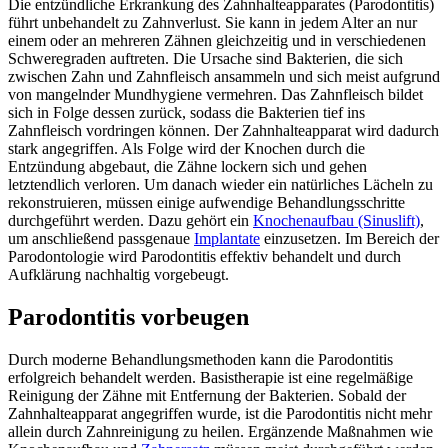
Die entzündliche Erkrankung des Zahnhalteapparates (Parodontitis)
führt unbehandelt zu Zahnverlust. Sie kann in jedem Alter an nur
einem oder an mehreren Zähnen gleichzeitig und in verschiedenen
Schweregraden auftreten. Die Ursache sind Bakterien, die sich
zwischen Zahn und Zahnfleisch ansammeln und sich meist aufgrund
von mangelnder Mundhygiene vermehren. Das Zahnfleisch bildet
sich in Folge dessen zurück, sodass die Bakterien tief ins
Zahnfleisch vordringen können. Der Zahnhalteapparat wird dadurch
stark angegriffen. Als Folge wird der Knochen durch die
Entzündung abgebaut, die Zähne lockern sich und gehen
letztendlich verloren. Um danach wieder ein natürliches Lächeln zu
rekonstruieren, müssen einige aufwendige Behandlungsschritte
durchgeführt werden. Dazu gehört ein
Knochenaufbau (Sinuslift)
,
um anschließend passgenaue
Implantate
einzusetzen. Im Bereich der
Parodontologie wird Parodontitis effektiv behandelt und durch
Aufklärung nachhaltig vorgebeugt.
Parodontitis vorbeugen
Durch moderne Behandlungsmethoden kann die Parodontitis
erfolgreich behandelt werden. Basistherapie ist eine regelmäßige
Reinigung der Zähne mit Entfernung der Bakterien. Sobald der
Zahnhalteapparat angegriffen wurde, ist die Parodontitis nicht mehr
allein durch Zahnreinigung zu heilen. Ergänzende Maßnahmen wie