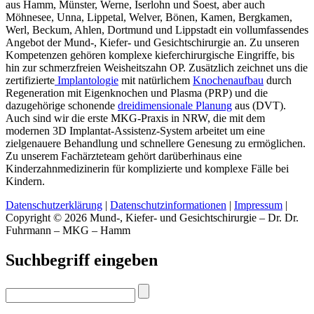
aus Hamm, Münster, Werne, Iserlohn und Soest, aber auch
Möhnesee, Unna, Lippetal, Welver, Bönen, Kamen, Bergkamen,
Werl, Beckum, Ahlen, Dortmund und Lippstadt ein vollumfassendes
Angebot der Mund-, Kiefer- und Gesichtschirurgie an. Zu unseren
Kompetenzen gehören komplexe kieferchirurgische Eingriffe, bis
hin zur schmerzfreien Weisheitszahn OP. Zusätzlich zeichnet uns die
zertifizierte
Implantologie
mit natürlichem
Knochenaufbau
durch
Regeneration mit Eigenknochen und Plasma (PRP) und die
dazugehörige schonende
dreidimensionale Planung
aus (DVT).
Auch sind wir die erste MKG-Praxis in NRW, die mit dem
modernen 3D Implantat-Assistenz-System arbeitet um eine
zielgenauere Behandlung und schnellere Genesung zu ermöglichen.
Zu unserem Fachärzteteam gehört darüberhinaus eine
Kinderzahnmedizinerin für komplizierte und komplexe Fälle bei
Kindern.
Datenschutzerklärung
|
Datenschutzinformationen
|
Impressum
|
Copyright © 2026 Mund-, Kiefer- und Gesichtschirurgie – Dr. Dr.
Fuhrmann – MKG – Hamm
Suchbegriff eingeben