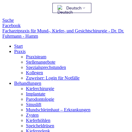
Deutsch
Suche
Facebook
Facharztpraxis für Mund-, Kiefer- und Gesichtschirurgie - Dr. Dr.
Fuhrmann - Hamm
Start
Praxis
Praxisteam
Stellenangebote
Spezialsprechstunden
Kollegen
Zuweiser: Login für Notfälle
Behandlungen
Kieferchirurgie
Implantate
Parodontologie
Sinuslift
Mundschleimhaut – Erkrankungen
Zysten
Kieferhöhlen
Speicheldrüsen
Kiefergelenk