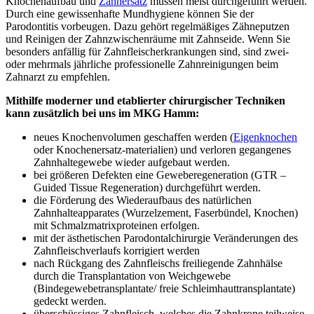
Knochenaufbau und
Zahnersatz
müssen meist durchgeführt werden.
Durch eine gewissenhafte Mundhygiene können Sie der
Parodontitis vorbeugen. Dazu gehört regelmäßiges Zähneputzen
und Reinigen der Zahnzwischenräume mit Zahnseide. Wenn Sie
besonders anfällig für Zahnfleischerkrankungen sind, sind zwei-
oder mehrmals jährliche professionelle Zahnreinigungen beim
Zahnarzt zu empfehlen.
Mithilfe moderner und etablierter chirurgischer Techniken
kann zusätzlich bei uns im MKG Hamm:
neues Knochenvolumen geschaffen werden (
Eigenknochen
oder Knochenersatz-materialien) und verloren gegangenes
Zahnhaltegewebe wieder aufgebaut werden.
bei größeren Defekten eine Geweberegeneration (GTR –
Guided Tissue Regeneration) durchgeführt werden.
die Förderung des Wiederaufbaus des natürlichen
Zahnhalteapparates (Wurzelzement, Faserbündel, Knochen)
mit Schmalzmatrixproteinen erfolgen.
mit der ästhetischen Parodontalchirurgie Veränderungen des
Zahnfleischverlaufs korrigiert werden
nach Rückgang des Zahnfleischs freiliegende Zahnhälse
durch die Transplantation von Weichgewebe
(Bindegewebetransplantate/ freie Schleimhauttransplantate)
gedeckt werden.
überschüssiges Zahnfleisch, welches die Zahnkrone teilweise