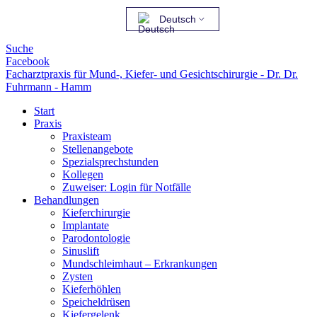
Deutsch
Suche
Facebook
Facharztpraxis für Mund-, Kiefer- und Gesichtschirurgie - Dr. Dr.
Fuhrmann - Hamm
Start
Praxis
Praxisteam
Stellenangebote
Spezialsprechstunden
Kollegen
Zuweiser: Login für Notfälle
Behandlungen
Kieferchirurgie
Implantate
Parodontologie
Sinuslift
Mundschleimhaut – Erkrankungen
Zysten
Kieferhöhlen
Speicheldrüsen
Kiefergelenk