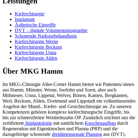
Leistungen
Kieferchirurgie
Implantate
Ästhetische Eingriffe
DVT – digitale Volumentomographie
Schonende Narkosebehandlung
Kieferchirurgie Werne
Kieferchirurgie Beckum
Kieferchirurgie Unna
Kieferchirurgie Ahlen
Über MKG Hamm
Im MKG-Chirurgie Allee-Center Hamm bieten wir Patienten/-innen
aus Hamm, Münster, Werne, Iserlohn und Soest, aber auch
Möhnesee, Unna, Lippetal, Welver, Bönen, Kamen, Bergkamen,
Werl, Beckum, Ahlen, Dortmund und Lippstadt ein vollumfassendes
Angebot der Mund-, Kiefer- und Gesichtschirurgie an. Zu unseren
Kompetenzen gehören komplexe kieferchirurgische Eingriffe, bis
hin zur schmerzfreien Weisheitszahn OP. Zusätzlich zeichnet uns die
zertifizierte
Implantologie
mit natürlichem
Knochenaufbau
durch
Regeneration mit Eigenknochen und Plasma (PRP) und die
dazugehörige schonende
dreidimensionale Planung
aus (DVT).