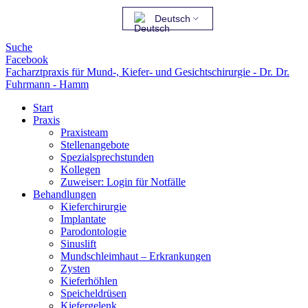
Deutsch
Suche
Facebook
Facharztpraxis für Mund-, Kiefer- und Gesichtschirurgie - Dr. Dr.
Fuhrmann - Hamm
Start
Praxis
Praxisteam
Stellenangebote
Spezialsprechstunden
Kollegen
Zuweiser: Login für Notfälle
Behandlungen
Kieferchirurgie
Implantate
Parodontologie
Sinuslift
Mundschleimhaut – Erkrankungen
Zysten
Kieferhöhlen
Speicheldrüsen
Kiefergelenk