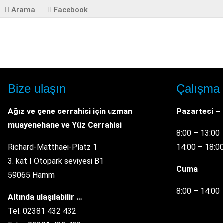
Arama
Facebook
Bize ulaşın
Çalışma 
Ağız ve çene cerrahisi için uzman
Pazartesi –
muayenehane
ve Yüz Cerrahisi
8:00 – 13:00
Richard-Matthaei-Platz 1
14:00 – 18:0
3. kat I Otopark seviyesi B1
Cuma
59065 Hamm
8:00 – 14:00
Altında ulaşılabilir …
Tel. 02381 432 432