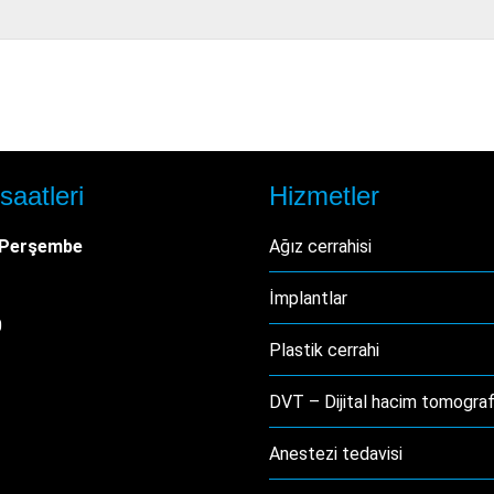
saatleri
Hizmetler
 Perşembe
Ağız cerrahisi
İmplantlar
0
Plastik cerrahi
DVT – Dijital hacim tomografi
Anestezi tedavisi