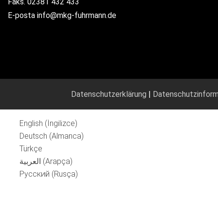
Faks. 02381 432 433
E-posta info@mkg-fuhrmann.de
Datenschutzerklärung
|
Datenschutzinform
English
(
İngilizce
)
Deutsch
(
Almanca
)
Türkçe
العربية
(
Arapça
)
Русский
(
Rusça
)