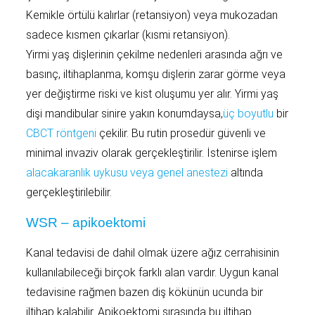
Kemikle örtülü kalırlar (retansiyon) veya mukozadan
sadece kısmen çıkarlar (kısmi retansiyon).
Yirmi yaş dişlerinin çekilme nedenleri arasında ağrı ve
basınç, iltihaplanma, komşu dişlerin zarar görme veya
yer değiştirme riski ve kist oluşumu yer alır. Yirmi yaş
dişi mandibular sinire yakın konumdaysa,
üç boyutlu
bir
CBCT röntgeni
çekilir. Bu rutin prosedür güvenli ve
minimal invaziv olarak gerçekleştirilir. İstenirse işlem
alacakaranlık uykusu veya genel anestezi
altında
gerçekleştirilebilir.
WSR – apikoektomi
Kanal tedavisi de dahil olmak üzere ağız cerrahisinin
kullanılabileceği birçok farklı alan vardır. Uygun kanal
tedavisine rağmen bazen diş kökünün ucunda bir
iltihap kalabilir. Apikoektomi sırasında bu iltihap