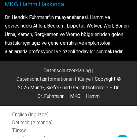
MKG Hamm Hakkında
Dr. Hendrik Fuhrmann’ın muayenehanesi, Hamm ve
çevresindeki Ahlen, Beckum, Lippetal, Welver, Werl, Bönen,
Unna, Kamen, Bergkamen ve Werne bölgelerinden gelen
hastalar için ağız ve çene cerrahisi ve implantoloji
alanlarında profesyonel ve özenli tedaviler sunmaktadır.
Datenschutzerklärung
|
Datenschutzinformationen
|
Künye
| Copyright ©
2026 Mund-, Kiefer- und Gesichtschirurgie – Dr.
Dr. Fuhrmann – MKG – Hamm
English
(
İngilizce
)
Deutsch
(
Almanca
)
Türkçe