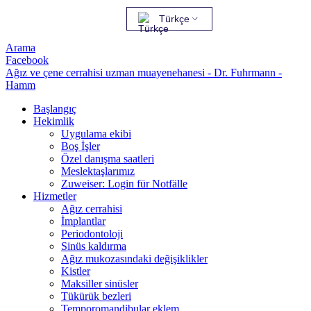
Türkçe
Arama
Facebook
Ağız ve çene cerrahisi uzman muayenehanesi - Dr. Fuhrmann -
Hamm
Başlangıç
Hekimlik
Uygulama ekibi
Boş İşler
Özel danışma saatleri
Meslektaşlarımız
Zuweiser: Login für Notfälle
Hizmetler
Ağız cerrahisi
İmplantlar
Periodontoloji
Sinüs kaldırma
Ağız mukozasındaki değişiklikler
Kistler
Maksiller sinüsler
Tükürük bezleri
Temporomandibular eklem