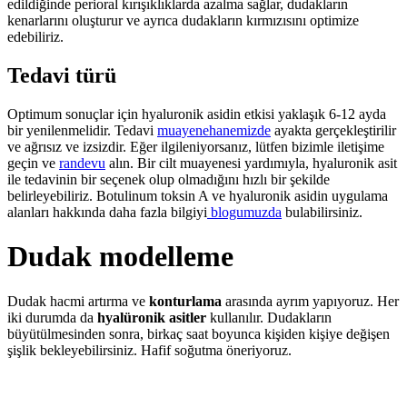
edildiğinde perioral kırışıklıklarda azalma sağlar, dudakların
kenarlarını oluşturur ve ayrıca dudakların kırmızısını optimize
edebiliriz.
Tedavi türü
Optimum sonuçlar için hyaluronik asidin etkisi yaklaşık 6-12 ayda
bir yenilenmelidir. Tedavi
muayenehanemizde
ayakta gerçekleştirilir
ve ağrısız ve izsizdir. Eğer ilgileniyorsanız, lütfen bizimle iletişime
geçin ve
randevu
alın. Bir cilt muayenesi yardımıyla, hyaluronik asit
ile tedavinin bir seçenek olup olmadığını hızlı bir şekilde
belirleyebiliriz. Botulinum toksin A ve hyaluronik asidin uygulama
alanları hakkında daha fazla bilgiyi
blogumuzda
bulabilirsiniz.
Dudak modelleme
Dudak hacmi artırma ve
konturlama
arasında ayrım yapıyoruz. Her
iki durumda da
hyalüronik asitler
kullanılır. Dudakların
büyütülmesinden sonra, birkaç saat boyunca kişiden kişiye değişen
şişlik bekleyebilirsiniz. Hafif soğutma öneriyoruz.