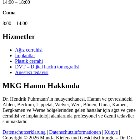
14:00 – 18:00
Cuma
8:00 – 14:00
Hizmetler
Ağız cerrahisi
İmplantlar
Plastik cerrahi
DVT – Dijital hacim tomografisi
Anestezi tedavisi
MKG Hamm Hakkında
Dr. Hendrik Fuhrmann’ın muayenehanesi, Hamm ve çevresindeki
Ahlen, Beckum, Lippetal, Welver, Werl, Bönen, Unna, Kamen,
Bergkamen ve Werne bölgelerinden gelen hastalar için ağız ve çene
cerrahisi ve implantoloji alanlarında profesyonel ve özenli tedaviler
sunmaktadır.
Datenschutzerklärung
|
Datenschutzinformationen
|
Künye
|
Copyright © 2026 Mund-, Kiefer- und Gesichtschirurgie – Dr. Dr.