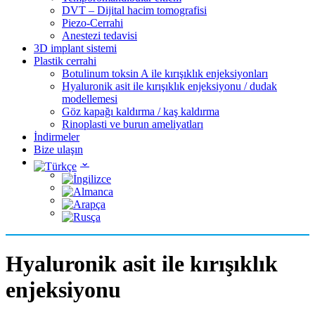
DVT – Dijital hacim tomografisi
Piezo-Cerrahi
Anestezi tedavisi
3D implant sistemi
Plastik cerrahi
Botulinum toksin A ile kırışıklık enjeksiyonları
Hyaluronik asit ile kırışıklık enjeksiyonu / dudak
modellemesi
Göz kapağı kaldırma / kaş kaldırma
Rinoplasti ve burun ameliyatları
İndirmeler
Bize ulaşın
Hyaluronik asit ile kırışıklık
enjeksiyonu