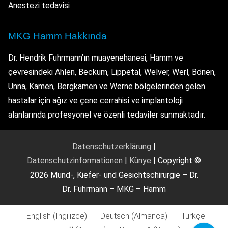
Anestezi tedavisi
MKG Hamm Hakkında
Dr. Hendrik Fuhrmann’ın muayenehanesi, Hamm ve
çevresindeki Ahlen, Beckum, Lippetal, Welver, Werl, Bönen,
Unna, Kamen, Bergkamen ve Werne bölgelerinden gelen
hastalar için ağız ve çene cerrahisi ve implantoloji
alanlarında profesyonel ve özenli tedaviler sunmaktadır.
Datenschutzerklärung
|
Datenschutzinformationen
|
Künye
| Copyright ©
2026 Mund-, Kiefer- und Gesichtschirurgie – Dr.
Dr. Fuhrmann – MKG – Hamm
English
(
İngilizce
)
Deutsch
(
Almanca
)
Türkçe