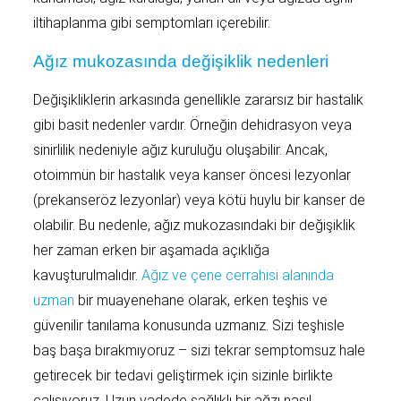
iltihaplanma gibi semptomları içerebilir.
Ağız mukozasında değişiklik nedenleri
Değişikliklerin arkasında genellikle zararsız bir hastalık
gibi basit nedenler vardır. Örneğin dehidrasyon veya
sinirlilik nedeniyle ağız kuruluğu oluşabilir. Ancak,
otoimmün bir hastalık veya kanser öncesi lezyonlar
(prekanseröz lezyonlar) veya kötü huylu bir kanser de
olabilir. Bu nedenle, ağız mukozasındaki bir değişiklik
her zaman erken bir aşamada açıklığa
kavuşturulmalıdır.
Ağız ve çene cerrahisi alanında
uzman
bir muayenehane olarak, erken teşhis ve
güvenilir tanılama konusunda uzmanız. Sizi teşhisle
baş başa bırakmıyoruz – sizi tekrar semptomsuz hale
getirecek bir tedavi geliştirmek için sizinle birlikte
çalışıyoruz. Uzun vadede sağlıklı bir ağzı nasıl