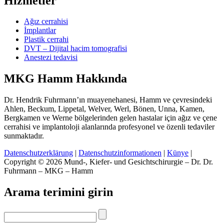
Hizmetler
Ağız cerrahisi
İmplantlar
Plastik cerrahi
DVT – Dijital hacim tomografisi
Anestezi tedavisi
MKG Hamm Hakkında
Dr. Hendrik Fuhrmann’ın muayenehanesi, Hamm ve çevresindeki
Ahlen, Beckum, Lippetal, Welver, Werl, Bönen, Unna, Kamen,
Bergkamen ve Werne bölgelerinden gelen hastalar için ağız ve çene
cerrahisi ve implantoloji alanlarında profesyonel ve özenli tedaviler
sunmaktadır.
Datenschutzerklärung
|
Datenschutzinformationen
|
Künye
|
Copyright © 2026 Mund-, Kiefer- und Gesichtschirurgie – Dr. Dr.
Fuhrmann – MKG – Hamm
Arama terimini girin