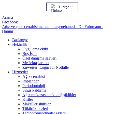
Türkçe
Arama
Facebook
Ağız ve çene cerrahisi uzman muayenehanesi - Dr. Fuhrmann -
Hamm
Başlangıç
Hekimlik
Uygulama ekibi
Boş İşler
Özel danışma saatleri
Meslektaşlarımız
Zuweiser: Login für Notfälle
Hizmetler
Ağız cerrahisi
İmplantlar
Periodontoloji
Sinüs kaldırma
Ağız mukozasındaki değişiklikler
Kistler
Maksiller sinüsler
Tükürük bezleri
Temporomandibular eklem