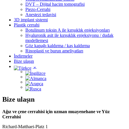
DVT – Dijital hacim tomografisi
Piezo-Cerrahi
Anestezi tedavisi
3D implant sistemi
Plastik cerrahi
Botulinum toksin A ile kırışıklık enjeksiyonları
Hyaluronik asit ile kırışıklık enjeksiyonu / dudak
modellemesi
Göz kapağı kaldırma / kaş kaldırma
Rinoplasti ve burun ameliyatları
İndirmeler
Bize ulaşın
Bize ulaşın
Ağız ve çene cerrahisi için uzman muayenehane
ve Yüz
Cerrahisi
Richard-Matthaei-Platz 1