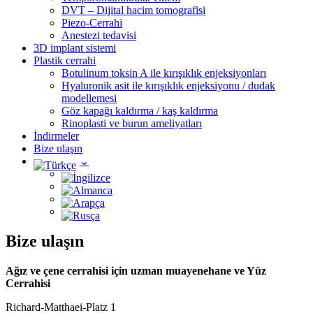
DVT – Dijital hacim tomografisi
Piezo-Cerrahi
Anestezi tedavisi
3D implant sistemi
Plastik cerrahi
Botulinum toksin A ile kırışıklık enjeksiyonları
Hyaluronik asit ile kırışıklık enjeksiyonu / dudak
modellemesi
Göz kapağı kaldırma / kaş kaldırma
Rinoplasti ve burun ameliyatları
İndirmeler
Bize ulaşın
Bize ulaşın
Ağız ve çene cerrahisi için uzman muayenehane
ve Yüz
Cerrahisi
Richard-Matthaei-Platz 1