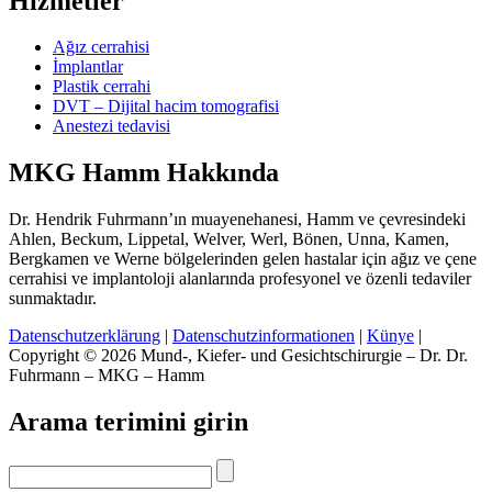
Hizmetler
Ağız cerrahisi
İmplantlar
Plastik cerrahi
DVT – Dijital hacim tomografisi
Anestezi tedavisi
MKG Hamm Hakkında
Dr. Hendrik Fuhrmann’ın muayenehanesi, Hamm ve çevresindeki
Ahlen, Beckum, Lippetal, Welver, Werl, Bönen, Unna, Kamen,
Bergkamen ve Werne bölgelerinden gelen hastalar için ağız ve çene
cerrahisi ve implantoloji alanlarında profesyonel ve özenli tedaviler
sunmaktadır.
Datenschutzerklärung
|
Datenschutzinformationen
|
Künye
|
Copyright © 2026 Mund-, Kiefer- und Gesichtschirurgie – Dr. Dr.
Fuhrmann – MKG – Hamm
Arama terimini girin