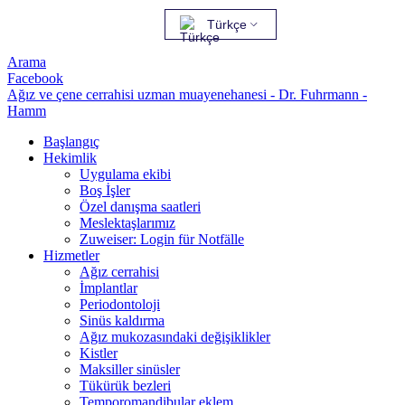
Türkçe
Arama
Facebook
Ağız ve çene cerrahisi uzman muayenehanesi - Dr. Fuhrmann -
Hamm
Başlangıç
Hekimlik
Uygulama ekibi
Boş İşler
Özel danışma saatleri
Meslektaşlarımız
Zuweiser: Login für Notfälle
Hizmetler
Ağız cerrahisi
İmplantlar
Periodontoloji
Sinüs kaldırma
Ağız mukozasındaki değişiklikler
Kistler
Maksiller sinüsler
Tükürük bezleri
Temporomandibular eklem