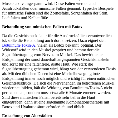
Muskel aktiv angespannt wird. Diese Falten werden auch
Ausdrucksfalten oder mimische Falten genannt. Typische Beispiele
für mimische Falten sind die Zornesfalte, Sorgenfalten der Stirn,
Lachfalten und Krähenfüße.
Behandlung von mimischen Falten mit Botox
Da die Gesichtsmuskulatur für die Ausdrucksfalten verantwortlich
ist, sollte die Behandlung auch dort ansetzen. Dazu eignet sich
Botulinum-Toxin-A
, vielen als Botox bekannt, optimal. Der
Wirkstoff wird in den Muskel gespritzt und hemmt dort die
Signalübertragung vom Nerv zum Muskel. Das bewirkt eine
Entspannung der sonst dauerhaft angespannten Gesichtsmuskeln
und sorgt für eine faltenfreie, glatte Haut. Wie stark die
Signalübertragung gehemmt wird, hängt von der verwendeten Dosis
ab. Mit den üblichen Dosen ist eine Muskelbewegung trotz
Entspannung immer noch möglich und wichtig für einen natürlichen
Gesichtsausdruck. Da sich die Nervenenden im betroffenen Muskel
wieder neu bilden, hält die Wirkung von Botulinum-Toxin-A nicht
permanent an, sondern muss etwa alle 6 Monate erneuert werden.
Sind diese mimischen Falten bereits sehr tief in die Haut
eingegraben, dann ist eine sogenannte Kombinationstherapie mit
Botox und Hyaluronsäure erforderlich und üblich.
Entstehung von Altersfalten