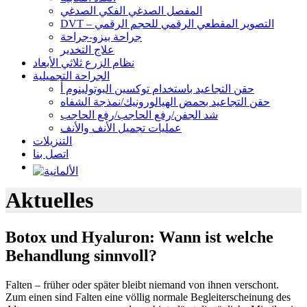
المفصل الصدغي الفكي الصدغي
DVT – التصوير المقطعي الرقمي للحجم الرقمي
جراحة بيزو-جراحة
علاج التخدير
نظام الزرع ثلاثي الأبعاد
الجراحة التجميلية
حقن التجاعيد باستخدام توكسين البوتولينوم أ
حقن التجاعيد بحمض الهيالورونيك/نمذجة الشفاه
شد الجفن/رفع الحاجب/رفع الحاجب
عمليات تجميل الأنف والأنف
التنزيلات
اتصل بنا
Aktuelles
Botox und Hyaluron: Wann ist welche
Behandlung sinnvoll?
Falten – früher oder später bleibt niemand von ihnen verschont.
Zum einen sind Falten eine völlig normale Begleiterscheinung des