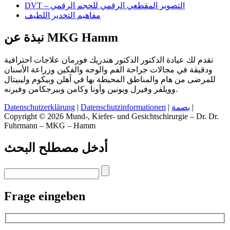
DVT – التصوير المقطعي الرقمي للحجم الرقمي
مفاهيم التخدير اللطيف
نبذة عن MKG Hamm
تقدم لك عيادة الدكتور الدكتور هندريك فورمان علاجات احترافية
ودقيقة في مجالات جراحة الفم والوجه والفكين وزراعة الأسنان
للمرضى من هام والمناطق المحيطة بها في آهلن وبيكوم وليبيتال
وويلفر وفيرل وبونين وأونا وكامن وبيرجكامن وفيرنه.
Datenschutzerklärung
|
Datenschutzinformationen
|
بصمة
|
Copyright © 2026 Mund-, Kiefer- und Gesichtschirurgie – Dr. Dr.
Fuhrmann – MKG – Hamm
أدخل مصطلح البحث
Frage eingeben