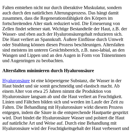
Falten entstehen nicht nur durch überaktive Muskulatur, sondern
auch durch den natürlichen Alterungsprozess. Das hängt damit
zusammen, dass die Regenerationsfähigkeit des Körpers im
fortschreitenden Alter stark reduziert wird. Die Erneuerung von
Zellen findet seltener statt. Wichtige Bestandteile der Haut, z.B. der
Wasser- und eben auch der Hyaluronsäuregehalt reduzieren sich.
Die Haut verliert an Spannkraft. Äußere Einflüsse durch Umwelt
oder Strahlung können diesen Prozess beschleunigen. Altersfalten
sind meistens im unteren Gesichtsbereich, z.B. naso-labial, an den
Wangen und Lippen und an den Augen in Form von Tränenrinnen
und Augenringen zu beobachten.
Altersfalten minimieren durch Hyaluronsäure
Hyaluronsäure
ist eine körpereigene Substanz, die Wasser in der
Haut bindet und sie somit geschmeidig und elastisch macht. Ab
einem Alter von etwa 25 Jahren nimmt die Produktion von
Hyaluronsäure langsam ab und die Haut verliert an Feuchtigkeit.
Linien und Fältchen bilden sich und werden im Laufe der Zeit zu
Falten. Die Behandlung mit Hyaluronsäure wirkt diesem Prozess
entgegen, indem die Säure in die entsprechende Hautpartie gespritzt
wird. Dort bindet die Hyaluronsäure Wasser und polstert die Haut
auf natürliche Art und Weise auf. Durch eine Behandlung mit
Hyaluronsäure wird der Feuchtigkeitsgehalt der Haut verbessert und