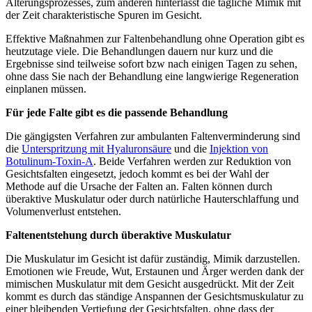
Alterungsprozesses, zum anderen hinterlässt die tägliche Mimik mit
der Zeit charakteristische Spuren im Gesicht.
Effektive Maßnahmen zur Faltenbehandlung ohne Operation gibt es
heutzutage viele. Die Behandlungen dauern nur kurz und die
Ergebnisse sind teilweise sofort bzw nach einigen Tagen zu sehen,
ohne dass Sie nach der Behandlung eine langwierige Regeneration
einplanen müssen.
Für jede Falte gibt es die passende Behandlung
Die gängigsten Verfahren zur ambulanten Faltenverminderung sind
die
Unterspritzung mit Hyaluronsäure
und die
Injektion von
Botulinum-Toxin-A
. Beide Verfahren werden zur Reduktion von
Gesichtsfalten eingesetzt, jedoch kommt es bei der Wahl der
Methode auf die Ursache der Falten an. Falten können durch
überaktive Muskulatur oder durch natürliche Hauterschlaffung und
Volumenverlust entstehen.
Faltenentstehung durch überaktive Muskulatur
Die Muskulatur im Gesicht ist dafür zuständig, Mimik darzustellen.
Emotionen wie Freude, Wut, Erstaunen und Ärger werden dank der
mimischen Muskulatur mit dem Gesicht ausgedrückt. Mit der Zeit
kommt es durch das ständige Anspannen der Gesichtsmuskulatur zu
einer bleibenden Vertiefung der Gesichtsfalten, ohne dass der