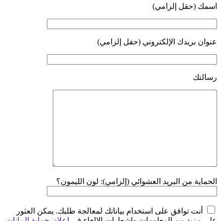
اسمك (حقل إلزامي)
عنوان بريدك الإلكتروني (حقل إلزامي)
رسالتك
الحماية من البريد العشوائي (إلزامي): لون الليمون؟
أنت توافق على استخدام بياناتك لمعالجة طلبك. يمكن العثور
على مزيد من المعلومات وإشعارات الإلغاء في
إعلان حماية البيانات