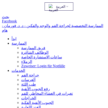
العربية
بحث
Facebook
الممارسة التخصصية لجراحة الفم والوجه والفكين - د. د. فورمان -
هام
ابدأ
الممارسة
فريق الممارسة
الوظائف الشاغرة
ساعات الاستشارة الخاصة
الزملاء
Zuweiser: Login für Notfälle
الخدمات
جراحة الفم
الغرسات
طب اللثة
رفع الجيوب الأنفية
تغيرات في الغشاء المخاطي للفم
الخراجات
الجيوب الأنفية الفكية
الغدد اللعابية