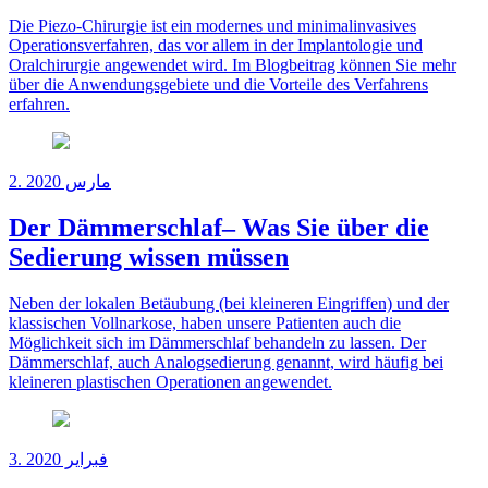
Die Piezo-Chirurgie ist ein modernes und minimalinvasives
Operationsverfahren, das vor allem in der Implantologie und
Oralchirurgie angewendet wird. Im Blogbeitrag können Sie mehr
über die Anwendungsgebiete und die Vorteile des Verfahrens
erfahren.
2. مارس 2020
Der Dämmerschlaf– Was Sie über die
Sedierung wissen müssen
Neben der lokalen Betäubung (bei kleineren Eingriffen) und der
klassischen Vollnarkose, haben unsere Patienten auch die
Möglichkeit sich im Dämmerschlaf behandeln zu lassen. Der
Dämmerschlaf, auch Analogsedierung genannt, wird häufig bei
kleineren plastischen Operationen angewendet.
3. فبراير 2020