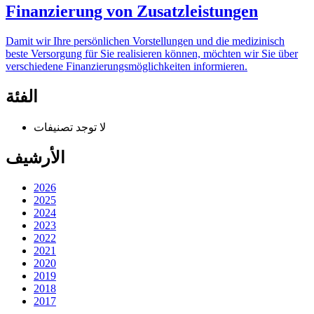
Finanzierung von Zusatzleistungen
Damit wir Ihre persönlichen Vorstellungen und die medizinisch
beste Versorgung für Sie realisieren können, möchten wir Sie über
verschiedene Finanzierungsmöglichkeiten informieren.
الفئة
لا توجد تصنيفات
الأرشيف
2026
2025
2024
2023
2022
2021
2020
2019
2018
2017