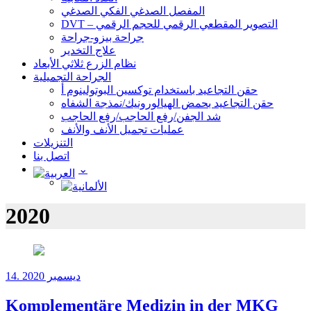
المفصل الصدغي الفكي الصدغي
DVT – التصوير المقطعي الرقمي للحجم الرقمي
جراحة بيزو-جراحة
علاج التخدير
نظام الزرع ثلاثي الأبعاد
الجراحة التجميلية
حقن التجاعيد باستخدام توكسين البوتولينوم أ
حقن التجاعيد بحمض الهيالورونيك/نمذجة الشفاه
شد الجفن/رفع الحاجب/رفع الحاجب
عمليات تجميل الأنف والأنف
التنزيلات
اتصل بنا
2020
14. ديسمبر 2020
Komplementäre Medizin in der MKG