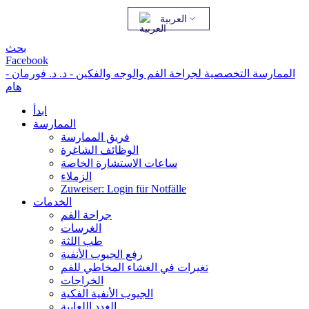
العربية
بحث
Facebook
الممارسة التخصصية لجراحة الفم والوجه والفكين - د. د. فورمان -
هام
ابدأ
الممارسة
فريق الممارسة
الوظائف الشاغرة
ساعات الاستشارة الخاصة
الزملاء
Zuweiser: Login für Notfälle
الخدمات
جراحة الفم
الغرسات
طب اللثة
رفع الجيوب الأنفية
تغيرات في الغشاء المخاطي للفم
الخراجات
الجيوب الأنفية الفكية
الغدد اللعابية