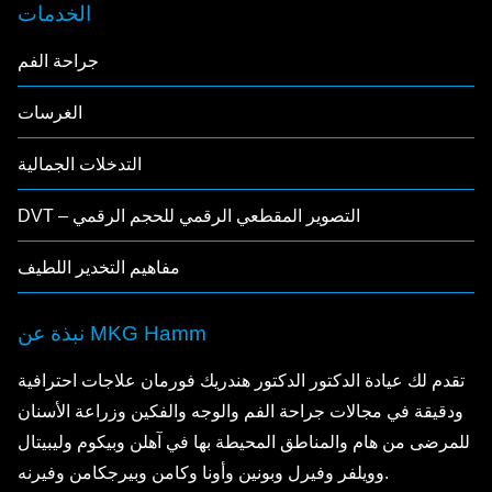
الخدمات
جراحة الفم
الغرسات
التدخلات الجمالية
DVT – التصوير المقطعي الرقمي للحجم الرقمي
مفاهيم التخدير اللطيف
نبذة عن MKG Hamm
تقدم لك عيادة الدكتور الدكتور هندريك فورمان علاجات احترافية
ودقيقة في مجالات جراحة الفم والوجه والفكين وزراعة الأسنان
للمرضى من هام والمناطق المحيطة بها في آهلن وبيكوم وليبيتال
وويلفر وفيرل وبونين وأونا وكامن وبيرجكامن وفيرنه.