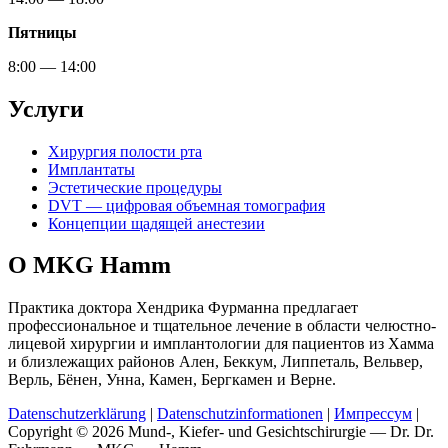
Пятницы
8:00 — 14:00
Услуги
Хирургия полости рта
Имплантаты
Эстетические процедуры
DVT — цифровая объемная томография
Концепции щадящей анестезии
О MKG Hamm
Практика доктора Хендрика Фурманна предлагает
профессиональное и тщательное лечение в области челюстно-
лицевой хирургии и имплантологии для пациентов из Хамма
и близлежащих районов Ален, Беккум, Липпеталь, Вельвер,
Верль, Бёнен, Унна, Камен, Бергкамен и Верне.
Datenschutzerklärung
|
Datenschutzinformationen
|
Импрессум
|
Copyright © 2026 Mund-, Kiefer- und Gesichtschirurgie — Dr. Dr.