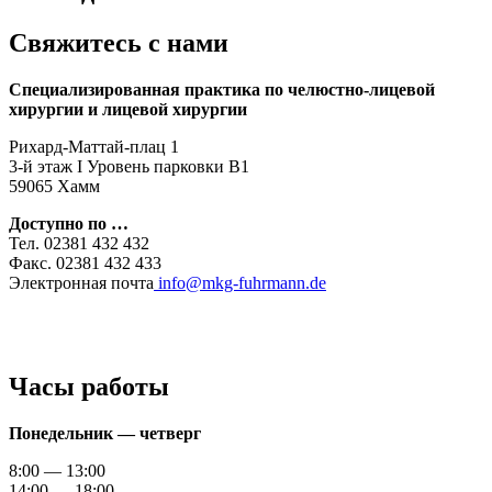
Свяжитесь с нами
Специализированная практика по челюстно-лицевой
хирургии и лицевой хирургии
Рихард-Маттай-плац 1
3-й этаж I Уровень парковки B1
59065 Хамм
Доступно по …
Тел. 02381 432 432
Факс. 02381 432 433
Электронная почта
info@mkg-fuhrmann.de
Часы работы
Понедельник — четверг
8:00 — 13:00
14:00 — 18:00