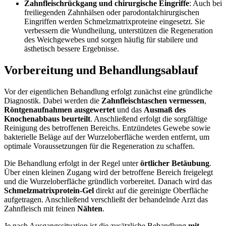
Zahnfleischrückgang und chirurgische Eingriffe
: Auch bei
freiliegenden Zahnhälsen oder parodontalchirurgischen
Eingriffen werden Schmelzmatrixproteine eingesetzt. Sie
verbessern die Wundheilung, unterstützen die Regeneration
des Weichgewebes und sorgen häufig für stabilere und
ästhetisch bessere Ergebnisse.
Vorbereitung und Behandlungsablauf
Vor der eigentlichen Behandlung erfolgt zunächst eine gründliche
Diagnostik. Dabei werden die
Zahnfleischtaschen vermessen
,
Röntgenaufnahmen ausgewertet
und das
Ausmaß des
Knochenabbaus beurteilt
. Anschließend erfolgt die sorgfältige
Reinigung des betroffenen Bereichs. Entzündetes Gewebe sowie
bakterielle Beläge auf der Wurzeloberfläche werden entfernt, um
optimale Voraussetzungen für die Regeneration zu schaffen.
Die Behandlung erfolgt in der Regel unter
örtlicher Betäubung
.
Über einen kleinen Zugang wird der betroffene Bereich freigelegt
und die Wurzeloberfläche gründlich vorbereitet. Danach wird das
Schmelzmatrixprotein-Gel
direkt auf die gereinigte Oberfläche
aufgetragen. Anschließend verschließt der behandelnde Arzt das
Zahnfleisch mit feinen
Nähten
.
Je nach Ausgangssituation ist die zusätzliche Behandlung
mit