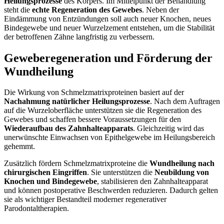
Heilungsprozesse
des Körpers. Im Mittelpunkt der Behandlung
steht die
echte Regeneration des Gewebes
. Neben der
Eindämmung von Entzündungen soll auch neuer Knochen, neues
Bindegewebe und neuer Wurzelzement entstehen, um die Stabilität
der betroffenen Zähne langfristig zu verbessern.
Geweberegeneration und Förderung der
Wundheilung
Die Wirkung von Schmelzmatrixproteinen basiert auf der
Nachahmung natürlicher Heilungsprozesse
. Nach dem Auftragen
auf die Wurzeloberfläche unterstützen sie die Regeneration des
Gewebes und schaffen bessere Voraussetzungen für den
Wiederaufbau des Zahnhalteapparats
. Gleichzeitig wird das
unerwünschte Einwachsen von Epithelgewebe im Heilungsbereich
gehemmt.
Zusätzlich fördern Schmelzmatrixproteine die
Wundheilung nach
chirurgischen Eingriffen
. Sie unterstützen die
Neubildung von
Knochen und Bindegewebe
, stabilisieren den Zahnhalteapparat
und können postoperative Beschwerden reduzieren. Dadurch gelten
sie als wichtiger Bestandteil moderner regenerativer
Parodontaltherapien.