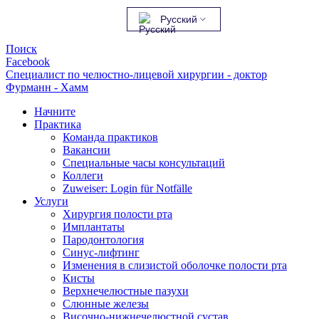
Русский
Поиск
Facebook
Специалист по челюстно-лицевой хирургии - доктор
Фурманн - Хамм
Начните
Практика
Команда практиков
Вакансии
Специальные часы консультаций
Коллеги
Zuweiser: Login für Notfälle
Услуги
Хирургия полости рта
Имплантаты
Пародонтология
Синус-лифтинг
Изменения в слизистой оболочке полости рта
Кисты
Верхнечелюстные пазухи
Слюнные железы
Височно-нижнечелюстной сустав