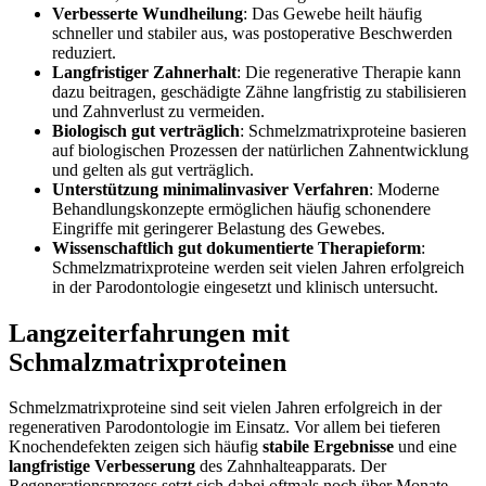
Verbesserte Wundheilung
: Das Gewebe heilt häufig
schneller und stabiler aus, was postoperative Beschwerden
reduziert.
Langfristiger Zahnerhalt
: Die regenerative Therapie kann
dazu beitragen, geschädigte Zähne langfristig zu stabilisieren
und Zahnverlust zu vermeiden.
Biologisch gut verträglich
: Schmelzmatrixproteine basieren
auf biologischen Prozessen der natürlichen Zahnentwicklung
und gelten als gut verträglich.
Unterstützung minimalinvasiver Verfahren
: Moderne
Behandlungskonzepte ermöglichen häufig schonendere
Eingriffe mit geringerer Belastung des Gewebes.
Wissenschaftlich gut dokumentierte Therapieform
:
Schmelzmatrixproteine werden seit vielen Jahren erfolgreich
in der Parodontologie eingesetzt und klinisch untersucht.
Langzeiterfahrungen mit
Schmalzmatrixproteinen
Schmelzmatrixproteine sind seit vielen Jahren erfolgreich in der
regenerativen Parodontologie im Einsatz. Vor allem bei tieferen
Knochendefekten zeigen sich häufig
stabile Ergebnisse
und eine
langfristige Verbesserung
des Zahnhalteapparats. Der
Regenerationsprozess setzt sich dabei oftmals noch über Monate