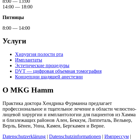
8:00 — 13:00
14:00 — 18:00
Пятницы
8:00 — 14:00
Услуги
Хирургия полости рта
Имплантаты
Эстетические процедуры
DVT — цифровая объемная томография
Концепции щадящей анестезии
О MKG Hamm
Практика доктора Хендрика Фурманна предлагает
профессиональное и тщательное лечение в области челюстно-
лицевой хирургии и имплантологии для пациентов из Хамма
и близлежащих районов Ален, Беккум, Липпеталь, Вельвер,
Верль, Бёнен, Унна, Камен, Бергкамен и Верне.
Datenschutzerklärung
|
Datenschutzinformationen
|
Импрессум
|