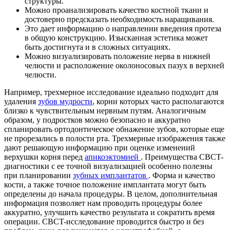
структуры.
Можно проанализировать качество костной ткани и
достоверно предсказать необходимость наращивания.
Это дает информацию о направлении введения протеза
в общую конструкцию. Изысканная эстетика может
быть достигнута и в сложных ситуациях.
Можно визуализировать положение нерва в нижней
челюсти и расположение околоносовых пазух в верхней
челюсти.
Например, трехмерное исследование идеально подходит для
удаления
зубов мудрости
, корни которых часто располагаются
близко к чувствительным нервным путям. Аналогичным
образом, у подростков можно безопасно и аккуратно
спланировать ортодонтическое обнажение зубов, которые еще
не прорезались в полости рта. Трехмерные изображения также
дают решающую информацию при оценке изменений
верхушки корня перед
апикоэктомией
. Преимущества CBCT-
диагностики с ее точной визуализацией особенно полезны
при планировании
зубных имплантатов
. Форма и качество
кости, а также точное положение имплантата могут быть
определены до начала процедуры. В целом, дополнительная
информация позволяет нам проводить процедуры более
аккуратно, улучшить качество результата и сократить время
операции. CBCT-исследование проводится быстро и без