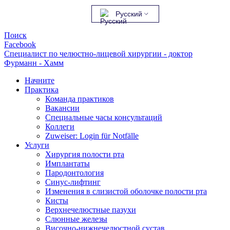
Русский
Поиск
Facebook
Специалист по челюстно-лицевой хирургии - доктор
Фурманн - Хамм
Начните
Практика
Команда практиков
Вакансии
Специальные часы консультаций
Коллеги
Zuweiser: Login für Notfälle
Услуги
Хирургия полости рта
Имплантаты
Пародонтология
Синус-лифтинг
Изменения в слизистой оболочке полости рта
Кисты
Верхнечелюстные пазухи
Слюнные железы
Височно-нижнечелюстной сустав