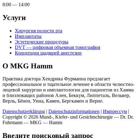
8:00 — 14:00
Услуги
Хирургия полости рта
Имплантаты
Эстетические процедуры
DVT — цифровая объемная томография
Концепции щадящей анестезии
О MKG Hamm
Практика доктора Хендрика Фурманна предлагает
профессиональное и тщательное лечение в области челюстно-
лицевой хирургии и имплантологии для пациентов из Хамма
и близлежащих районов Ален, Беккум, Липпеталь, Вельвер,
Верль, Бёнен, Унна, Камен, Бергкамен и Верне.
Datenschutzerklärung
|
Datenschutzinformationen
|
Импрессум
|
Copyright © 2026 Mund-, Kiefer- und Gesichtschirurgie — Dr. Dr.
Fuhrmann — MKG — Hamm
Введите поисковый запрос