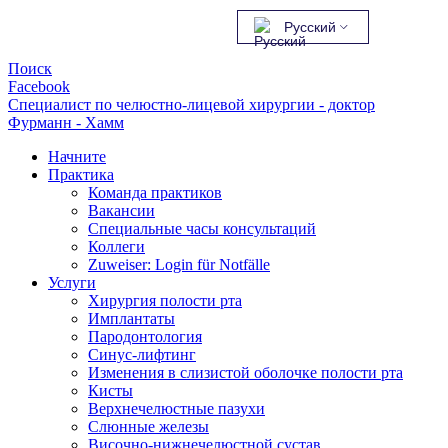
Русский
Поиск
Facebook
Специалист по челюстно-лицевой хирургии - доктор
Фурманн - Хамм
Начните
Практика
Команда практиков
Вакансии
Специальные часы консультаций
Коллеги
Zuweiser: Login für Notfälle
Услуги
Хирургия полости рта
Имплантаты
Пародонтология
Синус-лифтинг
Изменения в слизистой оболочке полости рта
Кисты
Верхнечелюстные пазухи
Слюнные железы
Височно-нижнечелюстной сустав