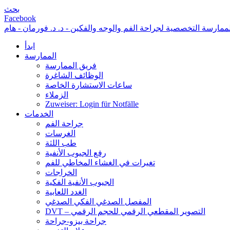
بحث
Facebook
ممارسة التخصصية لجراحة الفم والوجه والفكين - د. د. فورمان - هام
ابدأ
الممارسة
فريق الممارسة
الوظائف الشاغرة
ساعات الاستشارة الخاصة
الزملاء
Zuweiser: Login für Notfälle
الخدمات
جراحة الفم
الغرسات
طب اللثة
رفع الجيوب الأنفية
تغيرات في الغشاء المخاطي للفم
الخراجات
الجيوب الأنفية الفكية
الغدد اللعابية
المفصل الصدغي الفكي الصدغي
DVT – التصوير المقطعي الرقمي للحجم الرقمي
جراحة بيزو-جراحة