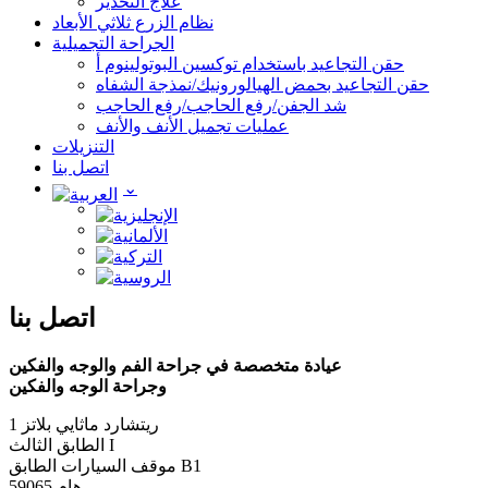
علاج التخدير
نظام الزرع ثلاثي الأبعاد
الجراحة التجميلية
حقن التجاعيد باستخدام توكسين البوتولينوم أ
حقن التجاعيد بحمض الهيالورونيك/نمذجة الشفاه
شد الجفن/رفع الحاجب/رفع الحاجب
عمليات تجميل الأنف والأنف
التنزيلات
اتصل بنا
اتصل بنا
عيادة متخصصة في جراحة الفم والوجه والفكين
وجراحة الوجه والفكين
ريتشارد ماثايي بلاتز 1
الطابق الثالث I
موقف السيارات الطابق B1
59065 هام