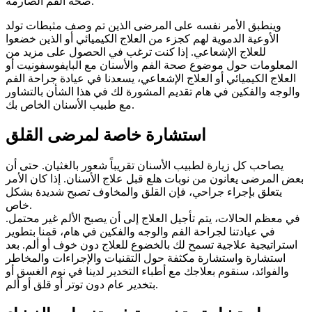
صحة الفم الصارمة.
وينطبق الأمر نفسه على المرضى الذين تم وصف مثبطات تولد
الأوعية الدموية لهم كجزء من العلاج الكيميائي أو الذين خضعوا
للعلاج الإشعاعي. إذا كنت ترغب في الحصول على مزيد من
المعلومات حول موضوع صحة الفم والأسنان مع البايفوسفونيت أو
العلاج الكيميائي أو العلاج الإشعاعي، يسعدنا في عيادة جراحة الفم
والوجه والفكين في هام تقديم المشورة لك في هذا الشأن بالتشاور
مع طبيب الأسنان الخاص بك.
استشارة خاصة لمرضى القلق
يصاحب كل زيارة لطبيب الأسنان تقريباً شعور بالغثيان. حتى أن
بعض المرضى يعانون من نوبات هلع قبل علاج الأسنان. إذا كان الأمر
يتعلق بإجراء جراحي، فإن القلق والمخاوف تصبح شديدة بشكل
خاص.
في معظم الحالات، يتم تأجيل العلاج إلى أن يصبح الألم غير محتمل.
في عيادتنا لجراحة الفم والوجه والفكين في هام، قمنا بتطوير
استراتيجية علاجية تسمح لك بالخضوع للعلاج دون خوف أو ألم. بعد
استشارة واستشارة مكثفة حول التقنيات والإجراءات والمخاطر
والفوائد، سنقوم بعلاجك مع أطباء التخدير لدينا في نوم الغسق أو
بتخدير عام دون توتر أو قلق أو ألم.