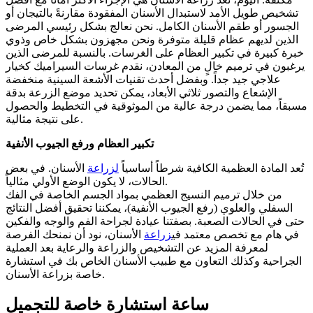
تشخيص طويل الأمد لاستبدال الأسنان المفقودة مقارنةً بالتيجان أو
الجسور أو طقم الأسنان الكامل. نحن نعالج بشكل رئيسي المرضى
الذين لديهم عظام قليلة متوفرة ونحن مجهزون بشكل خاص وذوي
خبرة كبيرة في تكبير العظام على الغرسات. بالنسبة للمرضى الذين
يرغبون في ترميم خالٍ من المعادن، نقدم غرسات السيراميك كخيار
علاجي جيد جداً. وبفضل أحدث تقنيات الأشعة السينية منخفضة
الإشعاع والتصور ثلاثي الأبعاد، يمكن تحديد موضع الزرعة بدقة
مسبقاً، مما يضمن درجة عالية من الموثوقية في التخطيط والحصول
على نتيجة مثالية.
تكبير العظام ورفع الجيوب الأنفية
تُعد المادة العظمية الكافية شرطاً أساسياً
لزراعة
الأسنان. في بعض
الحالات، لا يكون الوضع الأولي مثالياً.
من خلال ترميم النسيج العظمي بمواد الجسم الخاصة في الفك
السفلي والعلوي (رفع الجيوب الأنفية)، يمكننا تحقيق أفضل النتائج
حتى في الحالات الصعبة. بصفتنا عيادة لجراحة الفم والوجه والفكين
في هام مع تخصص معتمد في
زراعة
الأسنان، نود أن نمنحك الفرصة
لمعرفة المزيد عن التشخيص والزراعة والرعاية بعد العملية
الجراحية وكذلك التعاون مع طبيب الأسنان الخاص بك في استشارة
خاصة بزراعة الأسنان.
ساعة استشارة خاصة للتجميل