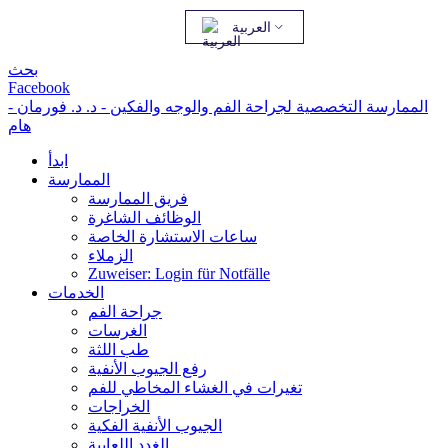
العربية
بحث
Facebook
الممارسة التخصصية لجراحة الفم والوجه والفكين - د. د. فورمان -
هام
ابدأ
الممارسة
فريق الممارسة
الوظائف الشاغرة
ساعات الاستشارة الخاصة
الزملاء
Zuweiser: Login für Notfälle
الخدمات
جراحة الفم
الغرسات
طب اللثة
رفع الجيوب الأنفية
تغيرات في الغشاء المخاطي للفم
الخراجات
الجيوب الأنفية الفكية
الغدد اللعابية