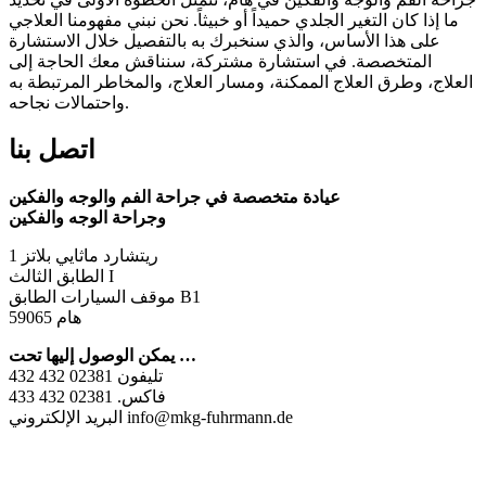
ما إذا كان التغير الجلدي حميداً أو خبيثاً. نحن نبني مفهومنا العلاجي
على هذا الأساس، والذي سنخبرك به بالتفصيل خلال الاستشارة
المتخصصة. في استشارة مشتركة، سنناقش معك الحاجة إلى
العلاج، وطرق العلاج الممكنة، ومسار العلاج، والمخاطر المرتبطة به
واحتمالات نجاحه.
اتصل بنا
عيادة متخصصة في جراحة الفم والوجه والفكين
وجراحة الوجه والفكين
ريتشارد ماثايي بلاتز 1
الطابق الثالث I
موقف السيارات الطابق B1
59065 هام
يمكن الوصول إليها تحت …
تليفون 02381 432 432
فاكس. 02381 432 433
البريد الإلكتروني info@mkg-fuhrmann.de