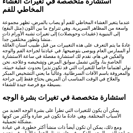
استشارة متخصصة في تغيرات الغشاء
المخاطي للفم
عندما يتغير الغشاء المخاطي للفم أو يصاب بالمرض، تظهر مجموعة
واسعة من المظاهر السريرية. وهي تتراوح ما بين اللون (مثل البقع)
إلى البنيوية (عقيدات وحويصلات) إلى تغيرات تشبه الأورام ذات
منشأ وتطور مختلفين جداً.
عادةً ما يتم التعرف على هذه التغييرات من قبل طبيب أسنان العائلة
أو الممارس العام ويوصى بتوضيحها. في عيادتنا لجراحة الفم والوجه
والفكين في هام، نقدم لك استشارة مفصلة في ساعة الاستشارة
الخاصة بنا، والتي تشمل سوابق المرض وتشخيصه وعلاجه. نحن
نولي اهتماماً خاصاً للتغيرات التي قد تكون نذيراً بحدوث عملية خبيثة،
والمعروفة باسم الآفات السرطانية. وغالباً ما يعني التشخيص المبكر
والعلاج في الوقت المناسب أن المريض يحتاج فقط إلى جراحة
بسيطة مع فرصة جيدة للشفاء.
استشارة متخصصة في تغيرات بشرة الوجه
يمكن أن يكون للتغيرات التي تطرأ على بشرة الوجه العديد من
الأسباب المختلفة. وهي عادةً ما تكون غير ضارة وأكثر من كونها
مشكلة تجميلية.
ومع ذلك، يمكن أن تكون أيضاً ذات منشأ أكثر خطورة. في عيادة
جراحة الفم والوجه والفكين في هام، تتمثل الخطوة الأولى في تحديد