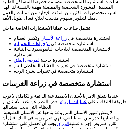
ساعات استشارتنا المتخصصة مصممة خصيصاً للمشاكل الطبية
المعقدة. المشورة الشخصية والمفصلة مهمة بالنسبة لنا. لهذا
السبب نخصص لك الكثير من الوقت للإجابة عن أسئلتك والعمل
معك لتطوير مفهوم مناسب لعلاج فعال طويل الأمد.
تشمل ساعات عملنا الاستشارات الخاصة ما يلي
استشارة متخصصة في
زراعة الأسنان
وتكبير العظام
استشارة متخصصة في
الإجراءات التجميلية
الاستشارة المتخصصة لعلاجات البايفوسفونات الثنائية
الفوسفاتية
استشارة خاصة
لمرضى القلق
استشارة متخصصة في تغيرات الغشاء المخاطي للفم
استشارة متخصصة في تغيرات بشرة الوجه
استشارة متخصصة في زراعة الغرسات
عندما يتعلق الأمر بالأسنان الاصطناعية الدائمة والكاملة، لا توجد
طريقة للالتفاف على
عمليات الزرع،
بغض النظر عن عدد الأسنان أو
العظام التي يجب استبدالها.
لا يمكن تمييز الأسنان المزروعة بتاجها عن الأسنان الطبيعية،
وباعتبارها جذر سن اصطناعي، فهي غير مرئية في الفك. قبل أن
تقرر كمريض إجراء عملية
الزرع،
يجب أن تحصل على استشارة
مكثفة. اليوم، تُعد زراعة الأسنان هي الإجراء الأكثر أماناً مع أفضل