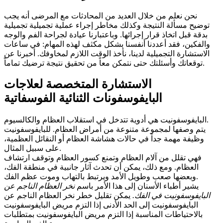
نحن نعلم من خلال العديد من المحادثات مع المرضى أنه يجب
توضيح مسألة النتيجة وكذلك مخاطر إجراء عملية تجميلية تجميلية
بدقة قبل اتخاذ قرار إجرائها. وباعتبارنا عيادة لجراحة الفم والوجه
والفكين، فقد أعددنا أنفسنا بشكل مكثف لهذه المهام: في ساعات
الاستشارة التجميلية لدينا، نأخذ الوقت اللازم لمخاوفك. أخبرنا عن
توقعاتك وأسئلتك حتى نتمكن معاً من تحقيق نتيجة ترضيك تماماً.
الاستشارة المتخصصة لعلاجات
البايفوسفونات الثنائية الفوسفاتية
البايفوسفونيت هي أدوية تتدخل في استقلاب العظام والكالسيوم.
يتم وصفها لمجموعة متنوعة من أمراض العظام. للبايفوسفونيت
وظيفة مهمة جداً في حالات هشاشة العظام أو النقائل العظمية،
على سبيل المثال.
فهي تقلل من آلام العظام وتمنع كسور العظام وتوقف ارتشاف
العظام. ومع ذلك، يمكن أن تحدث آثار جانبية في منطقة الفك،
وبعضها صعب وطويل الأمد ويرتبط بالتهاب وموت عظم الفك.
يشير أطباء الأسنان إلى هذا الأمر باسم
نخر العظام الناجم عن
البايفوسفونيت في الفك.
يمكن تقليل خطر نخر العظام الناجم عن
البايفوسفونيت إلى الحد الأدنى إذا التزم مريض البايفوسفونيت
بالاحتياطات المناسبة إذا التزم مريض البايفوسفونيت بمتطلبات