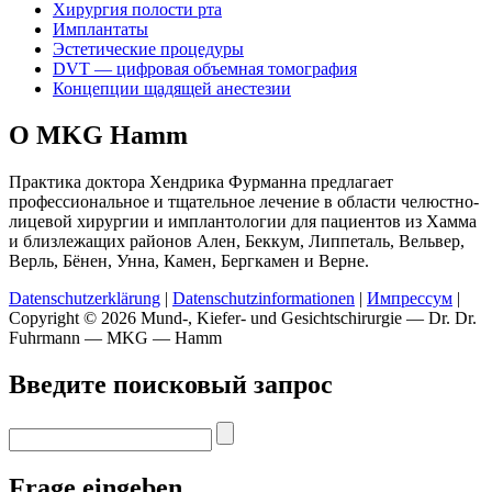
Хирургия полости рта
Имплантаты
Эстетические процедуры
DVT — цифровая объемная томография
Концепции щадящей анестезии
О MKG Hamm
Практика доктора Хендрика Фурманна предлагает
профессиональное и тщательное лечение в области челюстно-
лицевой хирургии и имплантологии для пациентов из Хамма
и близлежащих районов Ален, Беккум, Липпеталь, Вельвер,
Верль, Бёнен, Унна, Камен, Бергкамен и Верне.
Datenschutzerklärung
|
Datenschutzinformationen
|
Импрессум
|
Copyright © 2026 Mund-, Kiefer- und Gesichtschirurgie — Dr. Dr.
Fuhrmann — MKG — Hamm
Введите поисковый запрос
Frage eingeben