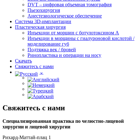
DVT – цифровая объемная томография
Пьезохирургия
Анестезиологическое обеспечение
Система 3D-имплантации
Пластическая хирургия
Инъекции от морщин с ботулотоксином А
Инъекции в морщины с гиалуроновой кислотой /
моделирование губ
Подтяжка век / бровей
Ринопластика и операции на носу
Скачать
Свяжитесь с нами
Свяжитесь с нами
Специализированная практика по челюстно-лицевой
хирургии и лицевой хирургии
Рихард-Маттай-плац 1