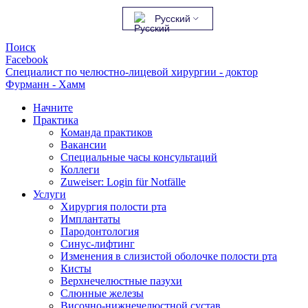
Русский
Поиск
Facebook
Специалист по челюстно-лицевой хирургии - доктор
Фурманн - Хамм
Начните
Практика
Команда практиков
Вакансии
Специальные часы консультаций
Коллеги
Zuweiser: Login für Notfälle
Услуги
Хирургия полости рта
Имплантаты
Пародонтология
Синус-лифтинг
Изменения в слизистой оболочке полости рта
Кисты
Верхнечелюстные пазухи
Слюнные железы
Височно-нижнечелюстной сустав