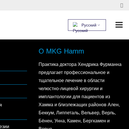
Русский
О MKG Hamm
Практика доктора Хендрика Фурманна
предлагает профессиональное и
тщательное лечение в области
челюстно-лицевой хирургии и
имплантологии для пациентов из
Хамма и близлежащих районов Ален,
я
Беккум, Липпеталь, Вельвер, Верль,
Бёнен, Унна, Камен, Бергкамен и
езии
Верне.