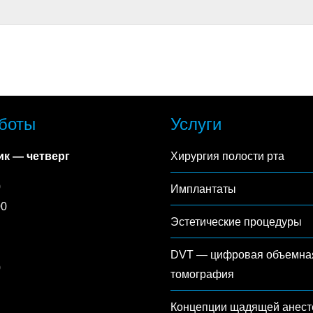
боты
Услуги
к — четверг
Хирургия полости рта
0
Имплантаты
00
Эстетические процедуры
DVT — цифровая объемна
0
томография
Концепции щадящей анест