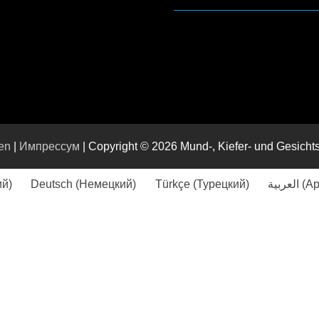
en
|
Импрессум
| Copyright © 2026 Mund-, Kiefer- und Gesic
ий
)
Deutsch
(
Немецкий
)
Türkçe
(
Турецкий
)
العربية
(
Ар