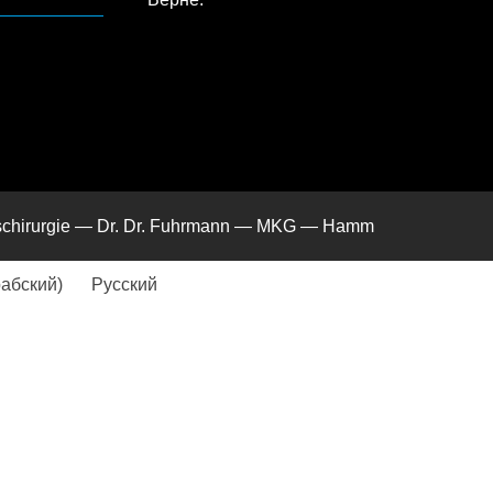
htschirurgie — Dr. Dr. Fuhrmann — MKG — Hamm
абский
)
Русский